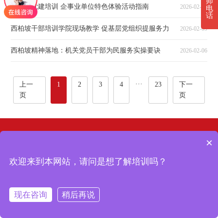
师
西柏坡党建培训 企事业单位特色体验活动指南
2026-02-24
电
话
西柏坡干部培训学院现场教学 促基层党组织提服务力
2026-02-09
西柏坡精神落地：机关党员干部为民服务实操要诀
2026-02-06
···
上一
1
2
3
4
23
下一
页
页
×
西柏坡培训基地 | 地址：西柏坡纪念馆宾馆办公室
欢迎来到本网站，请问是想了解培训吗？
西柏坡干部学院
|
西柏坡红色教育
|
西柏坡红色培训基地
|
红色培
训机构
|
西柏坡研学
Copyright © 2024 西柏坡干部培训学院 版权所有
现在咨询
稍后再说
在线咨询
拨打电话