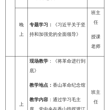
班主
任
晚
专题学习
：
《习近平关于坚
上
持和加强党的全面领导》
授课
老师
现场教学
：
《将革命进行到
底》
教学
地点：
香山革命纪念馆
班主
教学内容
：通过学习毛主
任
上
席、党中央在香山指挥渡江