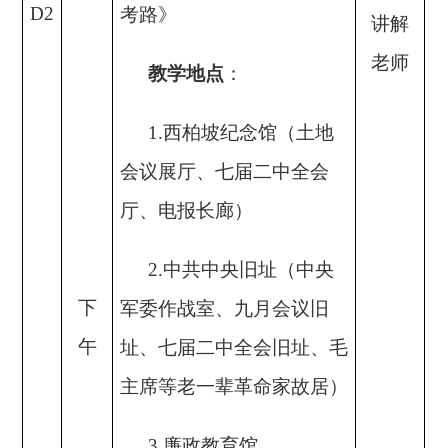
D2
考路》
讲解
老师
教学
地点
：
1.
西柏坡纪念馆
（土地
会议展厅、七届二中全会
厅、电报长廊）
2.
中共中央旧址
（
中央
下
军委作战室、九月会议旧
午
址、七届二中全会旧址、毛
主席等老一辈革命家故居
）
3.廉政教育馆