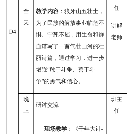
任
全
教学内容
：狼牙山五壮士，
天
为了民族的解放事业临危不
讲解
D4
惧、宁死不屈，用生命和鲜
老师
血谱写了一首气壮山河的壮
丽诗篇，通过学习，进一步
增强
“敢于斗争、善于斗
争”的勇气和信心。
晚
班主
研讨交流
上
任
现场教学
：
《千年大计
-