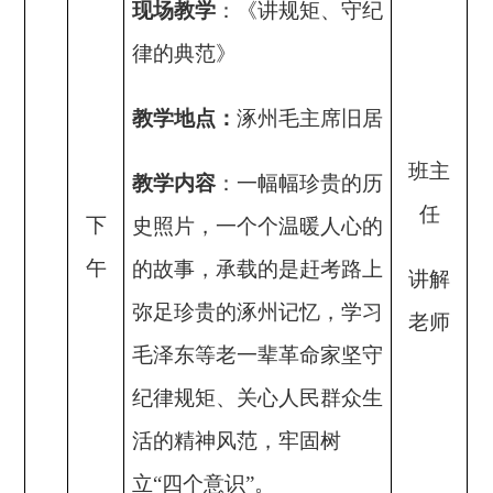
现场
教学
：
《讲规矩、守纪
律的典范》
教学地点：
涿州毛主席旧居
班主
教学内容
：一幅幅珍贵的历
任
下
史照片，一个个温暖人心的
午
的故事，
承载的是赶考路上
讲解
弥足珍贵的涿州记忆，
学习
老师
毛泽东等老一辈革命家坚守
纪律规矩、关心人民群众生
活的精神风范，牢固树
立
“四个意识”。