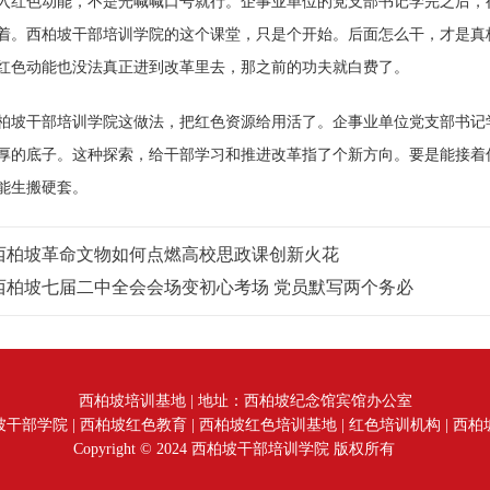
色动能，不是光喊喊口号就行。企事业单位的党支部书记学完之后，得
着。西柏坡干部培训学院的这个课堂，只是个开始。后面怎么干，才是真
红色动能也没法真正进到改革里去，那之前的功夫就白费了。
干部培训学院这做法，把红色资源给用活了。企事业单位党支部书记学
厚的底子。这种探索，给干部学习和推进改革指了个新方向。要是能接着
能生搬硬套。
西柏坡革命文物如何点燃高校思政课创新火花
西柏坡七届二中全会会场变初心考场 党员默写两个务必
西柏坡培训基地 | 地址：西柏坡纪念馆宾馆办公室
坡干部学院
|
西柏坡红色教育
|
西柏坡红色培训基地
|
红色培训机构
|
西柏
Copyright © 2024 西柏坡干部培训学院 版权所有