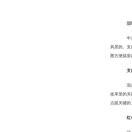
旧
中共中
风景的。支
图方便搞室
支
混合所
改革里的关
点挺关键的
红