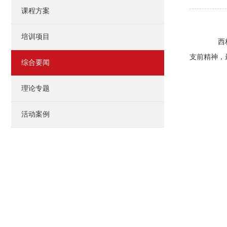
课程方案
培训项目
西柏坡
支前精神，
综合要闻
理论专题
活动案例