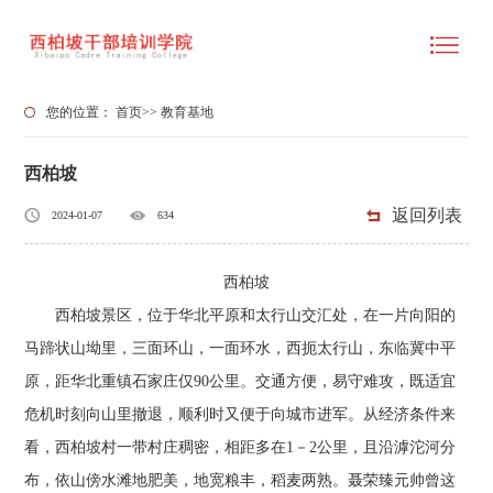
您的位置：
首页
>>
教育基地
西柏坡
返回列表
2024-01-07
634
西柏坡
西柏坡景区，位于华北平原和太行山交汇处，在一片向阳的
马蹄状山坳里，三面环山，一面环水，西扼太行山，东临冀中平
原，距华北重镇石家庄仅90公里。交通方便，易守难攻，既适宜
危机时刻向山里撤退，顺利时又便于向城市进军。从经济条件来
看，西柏坡村一带村庄稠密，相距多在1－2公里，且沿滹沱河分
布，依山傍水滩地肥美，地宽粮丰，稻麦两熟。聂荣臻元帅曾这