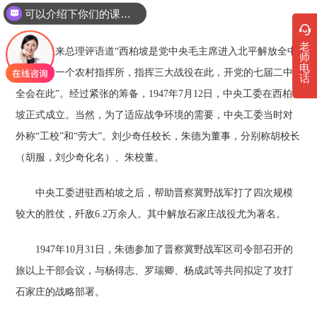
可以介绍下你们的课程吗？
会。
老
周恩来总理评语道“西柏坡是党中央毛主席进入北平解放全中
师
电
国的最后一个农村指挥所，指挥三大战役在此，开党的七届二中
话
全会在此”。经过紧张的筹备，1947年7月12日，中央工委在西柏
坡正式成立。当然，为了适应战争环境的需要，中央工委当时对
外称“工校”和“劳大”。刘少奇任校长，朱德为董事，分别称胡校长
（胡服，刘少奇化名）、朱校董。
中央工委进驻西柏坡之后，帮助晋察冀野战军打了四次规模
较大的胜仗，歼敌6.2万余人。其中解放石家庄战役尤为著名。
1947年10月31日，朱德参加了晋察冀野战军区司令部召开的
旅以上干部会议，与杨得志、罗瑞卿、杨成武等共同拟定了攻打
石家庄的战略部署。