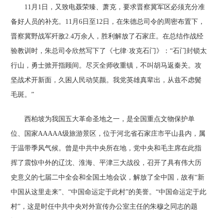
11月1日，又致电聂荣臻、萧克，要求晋察冀军区必须充分准
备好人员的补充。11月6日至12日，在朱德总司令的周密布置下，
晋察冀野战军歼敌2.4万余人，胜利解放了石家庄。在总结作战经
验教训时，朱总司令欣然写下了《七律·攻克石门》：“石门封锁太
行山，勇士掀开指顾间。尽灭全师收重镇，不叫胡马返秦关。攻
坚战术开新面，久困人民动笑颜。我党英雄真辈出，从兹不虑鬓
毛斑。”
西柏坡为我国五大革命圣地之一，是全国重点文物保护单
位、国家AAAAA级旅游景区，位于河北省石家庄市平山县内，属
于温带季风气候。曾是中共中央所在地，党中央和毛主席在此指
挥了震惊中外的辽沈、淮海、平津三大战役，召开了具有伟大历
史意义的七届二中全会和全国土地会议，解放了全中国，故有“新
中国从这里走来”、“中国命运定于此村”的美誉。“中国命运定于此
村”，这是时任中共中央对外宣传办公室主任的朱穆之同志的题