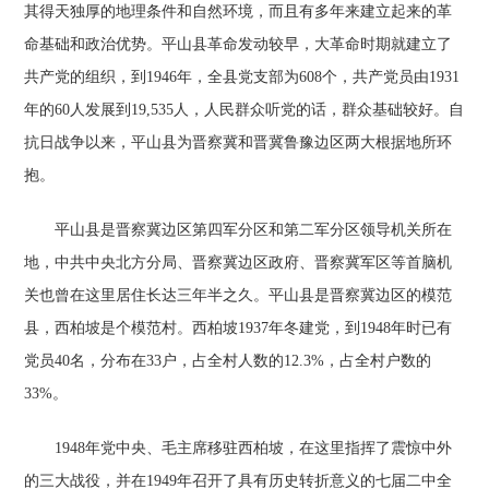
其得天独厚的地理条件和自然环境，而且有多年来建立起来的革
命基础和政治优势。平山县革命发动较早，大革命时期就建立了
共产党的组织，到1946年，全县党支部为608个，共产党员由1931
年的60人发展到19,535人，人民群众听党的话，群众基础较好。自
抗日战争以来，平山县为晋察冀和晋冀鲁豫边区两大根据地所环
抱。
平山县是晋察冀边区第四军分区和第二军分区领导机关所在
地，中共中央北方分局、晋察冀边区政府、晋察冀军区等首脑机
关也曾在这里居住长达三年半之久。平山县是晋察冀边区的模范
县，西柏坡是个模范村。西柏坡1937年冬建党，到1948年时已有
党员40名，分布在33户，占全村人数的12.3%，占全村户数的
33%。
1948年党中央、毛主席移驻西柏坡，在这里指挥了震惊中外
的三大战役，并在1949年召开了具有历史转折意义的七届二中全